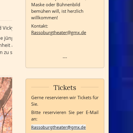
Maske oder Bühnenbild
bemühen will, ist herzlich
willkommen!
Kontakt:
 Vicky zwei
Figuren erfunden, die liebenswert und
Rassoburgtheater@gmx.de
 die jüngere Krankenschwester
Vicky.
nheit an den
Kopf. Als sie merken, dass sie
n zu sein, bis das Schicksal die Karten neu mischt …
---
Tickets
Gerne reservieren wir Tickets für
Sie.
Bitte reservieren Sie per E-Mail
an:
Rassoburgtheater@gmx.de