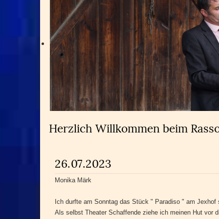
Herzlich Willkommen beim Rass
26.07.2023
Monika Märk
Ich durfte am Sonntag das Stück " Paradiso " am Jexhof
Als selbst Theater Schaffende ziehe ich meinen Hut vor di